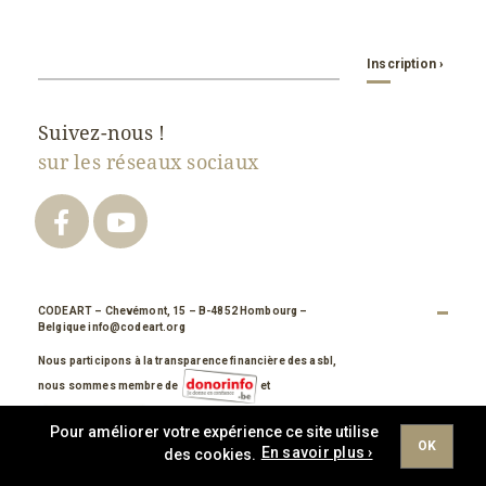
Inscription ›
Contact
Suivez-nous !
Email
*
sur les réseaux sociaux
CODEART
– Chevémont, 15 – B-4852 Hombourg –
Belgique
info@codeart.org
Nous participons à la transparence financière des asbl,
nous sommes membre de
et
Pour améliorer votre expérience ce site utilise
OK
En savoir plus ›
des cookies.