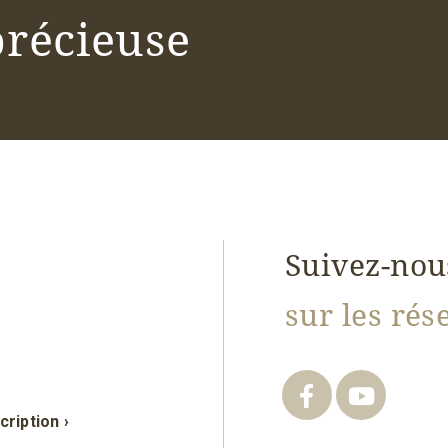
précieuse
Suivez-nou
sur les ré
cription ›