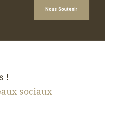
Nous Soutenir
s !
seaux sociaux