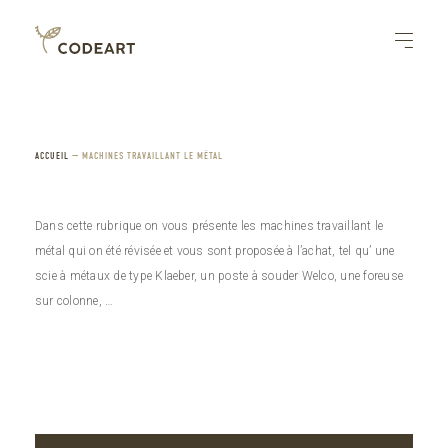
ACCUEIL
—
MACHINES TRAVAILLANT LE MÉTAL
Dans cette rubrique on vous présente les machines travaillant le
métal qui on été révisée et vous sont proposée à l’achat, tel qu’ une
scie à métaux de type Klaeber, un poste à souder Welco, une foreuse
sur colonne, …